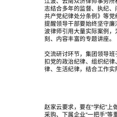
江波、云南众济律师事务所
志结合多年的监督、执纪、
共产党纪律处分条例》等党
提醒领导干部要始终坚守廉
波律师引用大量实际案例，
刻、内容丰富的专题讲座。
交流研讨环节，集团领导班
扣党的政治纪律、组织纪律
律、生活纪律，结合工作实
赵家云要求，要在“学纪”
采购、下属企业“一把手”