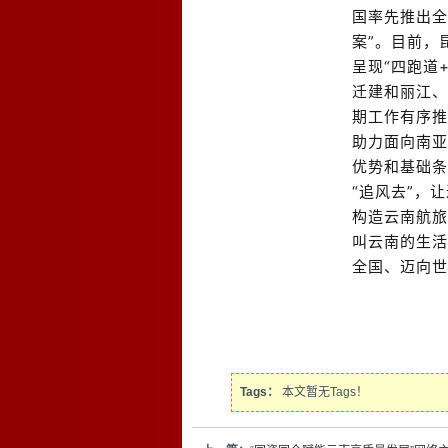
国率先推出全
案”。目前，
呈现“四跑道
迁建和丽江、
期工作有序推
助力面向
南亚
优势和基础条
“追风去”，
构造云南航旅
叫云南的生活
全国、迈向世
Tags：
本文暂无Tags！