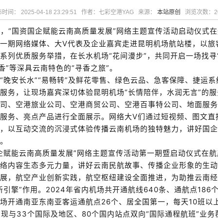
时间： 2025-04-18 23:29:51 作者：七彩空港YAG 来源：
本站原创
浏览次数：
2
，“国资国企赋能云南高质量发展”网络主题宣传活动启动仪式
一期网络媒体、大
V
代表及企业嘉宾走进昆明机场航站楼，以旅
系列优质服务举措，在长水机场“花间漫步”，共同开启一场找寻“
书香”等深具云南特色的“寻香之旅”。
“晚安长水”“易畅转”及鲜花零售、绿色云品、急客保障、捷运
服务，让现场嘉宾深切体验昆明机场“长情陪伴，水润无言”的
司、空港旅业公司、空港商贸公司、空港百事特公司、地面服务
服务、亮点产品进行全面展示。网络大
V
们通过短视频、图文直
，以互动交流的沉浸式体验传播云南机场的独特魅力，讲好国企
。
企赋能云南高质量发展”网络主题宣传活动第一期暨启动仪式在
络内容生态多元力量，讲好云南民航故事、传播企业形象的生动
展，航空产业创新实践，
航空枢纽建设全面推进，
为助推云南经
新引擎”作用。
2024
年省内机场共开通航线
640
条、通航点
186
场开通南亚东南亚客运通航点
26
个、居全国第一，每天
10
班以
实现与
33
个国际及地区、
80
个国内站点双向“国际通程航班”业务