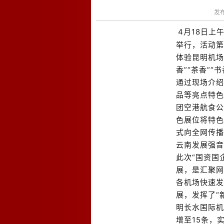
发布
4
月
18
日上午
举行，活动第
体验昆明机场
香”“茶香”“
通过现场介绍
品等亮点特色
团空港航食公
色展位将特色
式向全网传播
云南发展强音
此次“国资国
展，是汇聚网
各机场快速发
展，发挥了“
明长水国际机
增至
15
条，