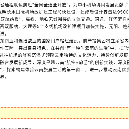
省通程联运航班“全网全通全开放”，为中小机场协同发展贡献了
昆明长水国际机场改扩建工程加快建设，建成后设计容量达
9500
+
双航站楼”，高铁、地铁无缝衔接的立体交通。昭通、红河蒙自
西双版纳、大理等
5
个支线机场改扩建项目加快实施，元阳、楚
进。
东南亚和连接欧亚的国家门户枢纽建设，航产投集团将立足省内
件实际，突出自身特色，在共创“有一种叫云南的生活”中，把“
让过往机场的旅客沉浸式领略云南独特的文化魅力，持续创新发
融合发展新成果，深度呈现云南“航空
+
旅游”的创新实践，深度
”
，探索构建体验云南旅居生活的第一窗口，进一步推动云南优
界。