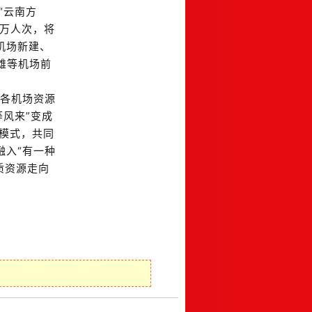
“云南方
万人次，将
机场新建、
雄等机场前
各机场资源
等风来”变成
展模式，共同
融入
“
有一种
质资源走向