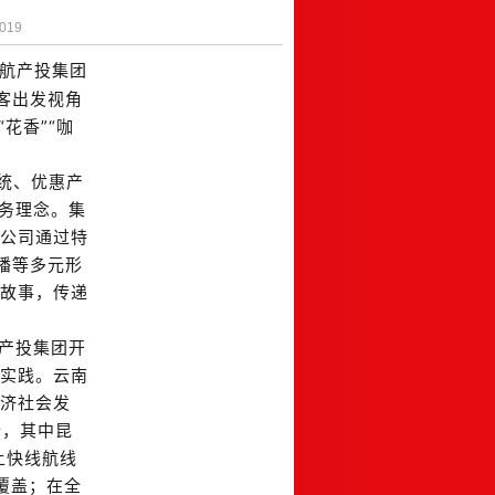
019
在航产投集团
客出发视角
花香”“咖
系统、优惠产
服务理念。集
公司通过特
播等多元形
故事，传递
航产投集团开
实践。云南
济社会发
个，其中昆
上快线航线
覆盖；在全